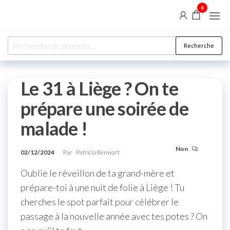
Aller
0
Salles à louer
au
contenu
Recherche
Recherche
pour :
Le 31 à Liège ? On te
prépare une soirée de
malade !
Non
02/12/2024
Par
Patricia Renwart
Oublie le réveillon de ta grand-mère et
prépare-toi à une nuit de folie à Liège ! Tu
cherches le spot parfait pour célébrer le
passage à la nouvelle année avec tes potes ? On