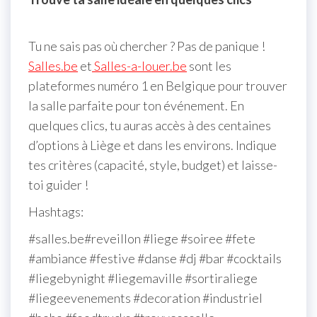
Tu ne sais pas où chercher ? Pas de panique !
Salles.be
et
Salles-a-louer.be
sont les
plateformes numéro 1 en Belgique pour trouver
la salle parfaite pour ton événement. En
quelques clics, tu auras accès à des centaines
d’options à Liège et dans les environs. Indique
tes critères (capacité, style, budget) et laisse-
toi guider !
Hashtags:
#salles.be#reveillon #liege #soiree #fete
#ambiance #festive #danse #dj #bar #cocktails
#liegebynight #liegemaville #sortiraliege
#liegeevenements #decoration #industriel