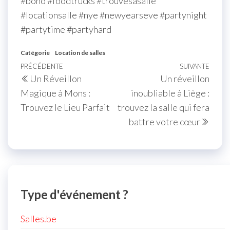
#boho #foodtrucks #trouvesasalle
#locationsalle #nye #newyearseve #partynight
#partytime #partyhard
Catégorie
Location de salles
Navigation
Article
PRÉCÉDENTE
SUIVANTE
Artic
Un Réveillon
Un réveillon
de
précédent
suiva
Magique à Mons :
inoubliable à Liège :
l’article
Trouvez le Lieu Parfait
trouvez la salle qui fera
battre votre cœur
Type d'événement ?
Salles.be